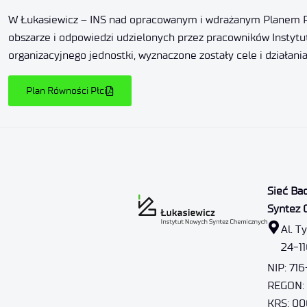
W Łukasiewicz – INS nad opracowanym i wdrażanym Planem Ró
obszarze i odpowiedzi udzielonych przez pracowników Instytu
organizacyjnego jednostki, wyznaczone zostały cele i działania
Plan Równości Płci
Sieć Ba
Syntez 
Al. T
24-1
NIP: 71
REGON:
KRS: 0