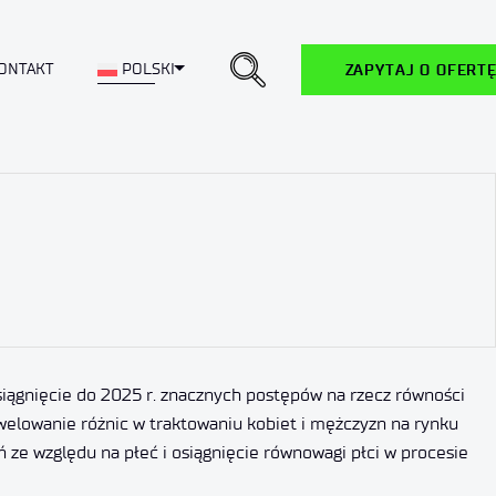
Toggle Dropdown
ONTAKT
POLSKI
ZAPYTAJ O OFERT
osiągnięcie do 2025 r. znacznych postępów na rzecz równości
welowanie różnic w traktowaniu kobiet i mężczyzn na rynku
ze względu na płeć i osiągnięcie równowagi płci w procesie