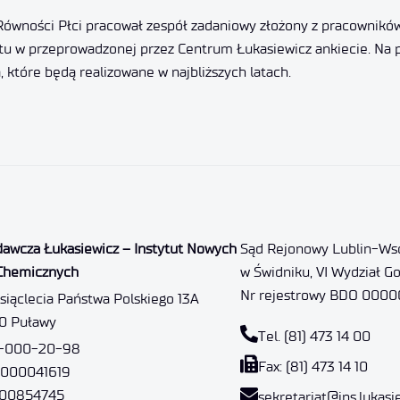
wności Płci pracował zespół zadaniowy złożony z pracowników,
tu w przeprowadzonej przez Centrum Łukasiewicz ankiecie. Na po
, które będą realizowane w najbliższych latach.
dawcza Łukasiewicz – Instytut Nowych
Sąd Rejonowy Lublin-Wsc
Chemicznych
w Świdniku, VI Wydział G
Nr rejestrowy BDO 000
ysiąclecia Państwa Polskiego 13A
10 Puławy
Tel. (81) 473 14 00
6-000-20-98
Fax: (81) 473 14 10
 000041619
000854745
sekretariat@ins.lukasi