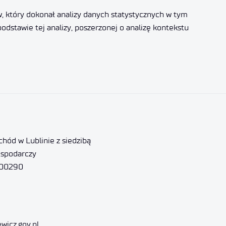
 który dokonał analizy danych statystycznych w tym
dstawie tej analizy, poszerzonej o analizę kontekstu
hód w Lublinie z siedzibą
ospodarczy
000290
ewicz.gov.pl