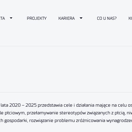
down
Toggle Dropdown
Toggle Dropdown
TA
PROJEKTY
KARIERA
CO U NAS?
K
a lata 2020 – 2025 przedstawia cele i działania mające na celu 
le płciowym, przełamywanie stereotypów związanych z płcią, ni
 gospodarki, rozwiązanie problemu zróżnicowania wynagrodzeń 