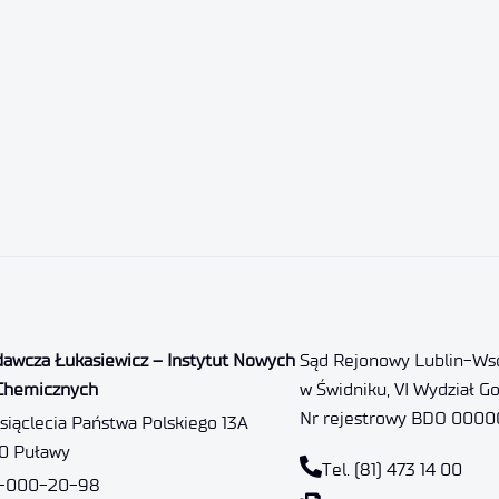
dawcza Łukasiewicz – Instytut Nowych
Sąd Rejonowy Lublin-Wsc
Chemicznych
w Świdniku, VI Wydział G
Nr rejestrowy BDO 000
ysiąclecia Państwa Polskiego 13A
10 Puławy
Tel. (81) 473 14 00
6-000-20-98