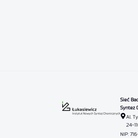
Sieć Ba
Syntez 
Al. T
24-1
NIP: 71