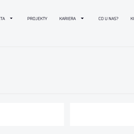
down
Toggle Dropdown
Toggle Dropdown
TA
PROJEKTY
KARIERA
CO U NAS?
K