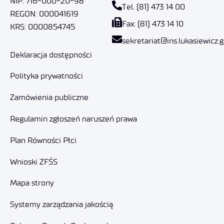
NIP: 716-000-20-98
Tel. (81) 473 14 00
REGON: 000041619
Fax: (81) 473 14 10
KRS: 0000854745
sekretariat@ins.lukasiewicz.g
Deklaracja dostępności
Polityka prywatności
Zamówienia publiczne
Regulamin zgłoszeń naruszeń prawa
Plan Równości Płci
Wnioski ZFŚS
Mapa strony
Systemy zarządzania jakością