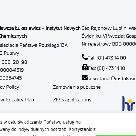
dawcza Łukasiewicz – Instytut Nowych
Sąd Rejonowy Lublin-Wsc
Chemicznych
Świdniku, VI Wydział Gos
Nr rejestrowy BDO 000
ysiąclecia Państwa Polskiego 13A
10 Puławy
Tel. (81) 473 14 00
6-000-20-98
Fax: (81) 473 14 10
 000041619
000854745
sekretariat@ins.lukasi
cy Policy
Zamówienia publiczne
er Equality Plan
ZFŚS applications
ity management
es w celu świadczenia Państwu usług na
ems
any do indywidualnych potrzeb. Korzystanie z