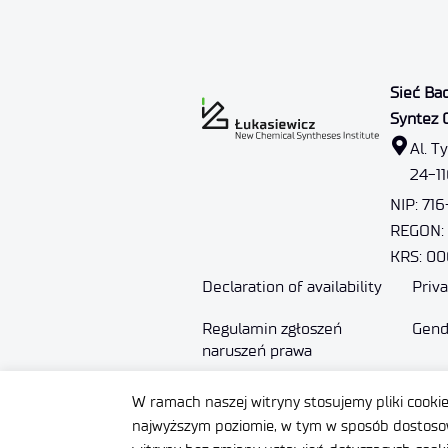
Sieć Ba
Syntez 
Al. T
24-1
NIP: 71
REGON:
KRS: 0
Declaration of availability
Priva
Regulamin zgłoszeń
Gend
naruszeń prawa
Site Map
Qual
W ramach naszej witryny stosujemy pliki cooki
syst
najwyższym poziomie, w tym w sposób dostosow