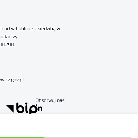
hód w Lublinie z siedzibą w
podarczy
000290
ewicz.gov.pl
Obserwuj nas
LinkedIn