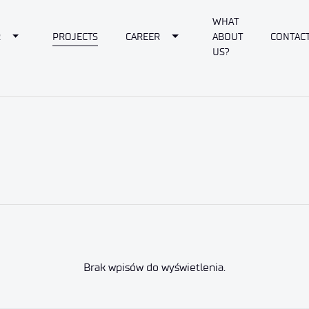
WHAT
own
Toggle Dropdown
Toggle Dropdown
R
PROJECTS
CAREER
ABOUT
CONTAC
US?
Brak wpisów do wyświetlenia.