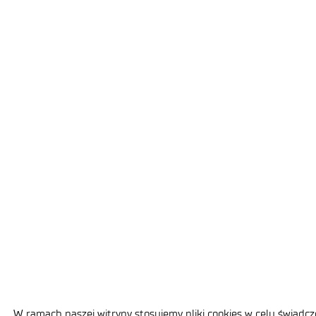
W ramach naszej witryny stosujemy pliki cookies w celu świad