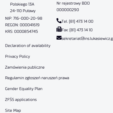
Nr rejestrowy BDO
Polskiego 13A
000000290
24-110 Puławy
NIP: 716-000-20-98
Tel. (81) 473 14 00
REGON: 000041619
Fax: (81) 473 14 10
KRS: 0000854745
sekretariat@ins.lukasiewicz.g
Declaration of availability
Privacy Policy
Zamówienia publiczne
Regulamin zgłoszeń naruszeń prawa
Gender Equality Plan
ZFŚS applications
Site Map