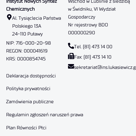
Instytut Nowych Syntez
Wschód w Lublinie z siedzibą
Chemicznych
w Świdniku, VI Wydział
Gospodarczy
Al. Tysiąclecia Państwa
Nr rejestrowy BDO
Polskiego 13A
000000290
24-110 Puławy
NIP: 716-000-20-98
Tel. (81) 473 14 00
REGON: 000041619
Fax: (81) 473 14 10
KRS: 0000854745
sekretariat@ins.lukasiewicz.g
Deklaracja dostępności
Polityka prywatności
Zamówienia publiczne
Regulamin zgłoszeń naruszeń prawa
Plan Równości Płci