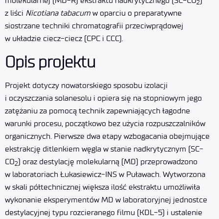
molekularnej (MD-R) ekstraktu nadkrytycznego (SC-CO
)
2
z liści
Nicotiana tabacum
w oparciu o preparatywne
siostrzane techniki chromatografii przeciwprądowej
w układzie ciecz-ciecz (CPC i CCC).
Opis projektu
Projekt dotyczy nowatorskiego sposobu izolacji
i oczyszczania solanesolu i opiera się na stopniowym jego
zatężaniu za pomocą technik zapewniających łagodne
warunki procesu, początkowo bez użycia rozpuszczalników
organicznych. Pierwsze dwa etapy wzbogacania obejmujące
ekstrakcję ditlenkiem węgla w stanie nadkrytycznym (SC-
CO
) oraz destylację molekularną (MD) przeprowadzono
2
w laboratoriach Łukasiewicz-INS w Puławach. Wytworzona
w skali półtechnicznej większa ilość ekstraktu umożliwiła
wykonanie eksperymentów MD w laboratoryjnej jednostce
destylacyjnej typu rozcieranego filmu (KDL-5) i ustalenie