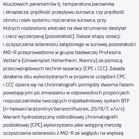
kluczowych parametrów tj. temperatura parownika
i skraplacza, prędkość przepływu surowca, czy prędkość
obrotu rolek systemu rozcierania surowca, przy
których rozdzielono ekstrakt na dwa strumienie destylat
i ciecz wyczerpaną (pozostałość). Dalsze etapy izolacji
i oczyszczania solanesolu zatężonego w surowej pozostałości
MD-R przeprowadzono w grupie badawczej Profesora
Vetter’a (Uniwersytet Hohenheim, Niemcy) za pomocą
przeciwprądowych technik separacji (CPC i CCC). Zasada
działania obu wykorzystanych w projekcie urządzeń CPC
i CCC opiera się na chromatografii pomiędzy dwiema fazami
powstającymi po zmieszaniu w odpowiednich proporcjach
rozpuszczalników tworzących trójskładnikowy system BTF
(n-heksan/acetonitryl/benzotrifluorek, 20/13/7, v/v/v).
Wariant hydrostatyczny odśrodkowej chromatografii
podziałowej (CPC) wykorzystano jako wstępną metodę
oczyszczania solanesolu z MD-R ze względu na większą