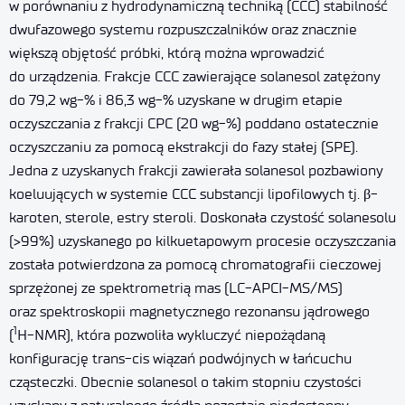
w porównaniu z hydrodynamiczną techniką (CCC) stabilność
dwufazowego systemu rozpuszczalników oraz znacznie
większą objętość próbki, którą można wprowadzić
do urządzenia. Frakcje CCC zawierające solanesol zatężony
do 79,2 wg-% i 86,3 wg-% uzyskane w drugim etapie
oczyszczania z frakcji CPC (20 wg-%) poddano ostatecznie
oczyszczaniu za pomocą ekstrakcji do fazy stałej (SPE).
Jedna z uzyskanych frakcji zawierała solanesol pozbawiony
koeluujących w systemie CCC substancji lipofilowych tj. β-
karoten, sterole, estry steroli. Doskonała czystość solanesolu
(>99%) uzyskanego po kilkuetapowym procesie oczyszczania
została potwierdzona za pomocą chromatografii cieczowej
sprzężonej ze spektrometrią mas (LC-APCI-MS/MS)
oraz spektroskopii magnetycznego rezonansu jądrowego
1
(
H-NMR), która pozwoliła wykluczyć niepożądaną
konfigurację trans-cis wiązań podwójnych w łańcuchu
cząsteczki. Obecnie solanesol o takim stopniu czystości