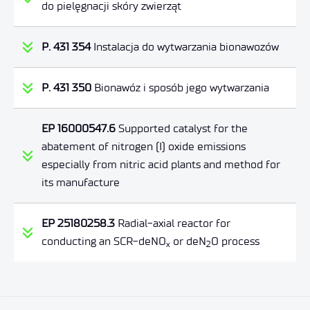
do pielęgnacji skóry zwierząt
P. 431 354
Instalacja do wytwarzania bionawozów
P. 431 350
Bionawóz i sposób jego wytwarzania
EP 16000547.6
Supported catalyst for the
abatement of nitrogen (I) oxide emissions
especially from nitric acid plants and method for
its manufacture
EP 25180258.3
Radial-axial reactor for
conducting an SCR-deNO
or deN
O process
x
2