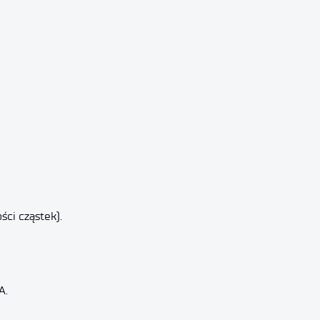
ci cząstek).
A.