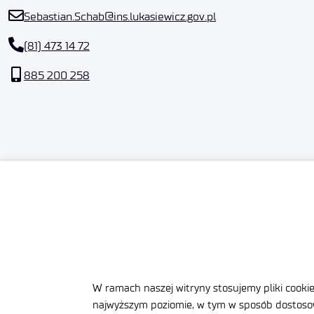
Sebastian.Schab@ins.lukasiewicz.gov.pl
(81) 473 14 72
885 200 258
Sieć Ba
Syntez 
Al. T
24-1
W ramach naszej witryny stosujemy pliki cooki
NIP: 71
najwyższym poziomie, w tym w sposób dostosow