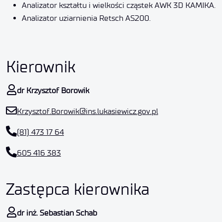
Analizator kształtu i wielkości cząstek AWK 3D KAMIKA.
Analizator uziarnienia Retsch AS200.
Kierownik
dr Krzysztof Borowik
Krzysztof.Borowik@ins.lukasiewicz.gov.pl
(81) 473 17 64
605 416 383
Zastępca kierownika
dr inż. Sebastian Schab