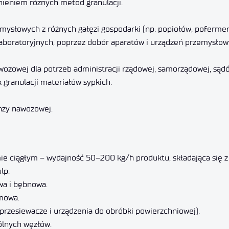
nieniem różnych metod granulacji.
słowych z różnych gałęzi gospodarki (np. popiołów, poferme
oratoryjnych, poprzez dobór aparatów i urządzeń przemysłowych,
awozowej dla potrzeb administracji rządowej, samorządowej, sądó
granulacji materiałów sypkich.
nży nawozowej.
mie ciągłym – wydajność 50–200 kg/h produktu, składająca się 
lp.
wa i bębnowa.
śmowa.
, przesiewacze i urządzenia do obróbki powierzchniowej).
ólnych węzłów.