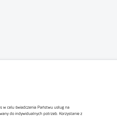
dawcza Łukasiewicz – Instytut Nowych
Sąd Rejonowy Lublin-Wsc
Chemicznych
w Świdniku, VI Wydział G
Nr rejestrowy BDO 000
ysiąclecia Państwa Polskiego 13A
10 Puławy
es w celu świadczenia Państwu usług na
Tel. (81) 473 14 00
6-000-20-98
any do indywidualnych potrzeb. Korzystanie z