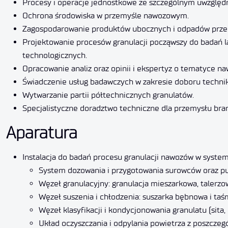
Procesy i operacje jednostkowe ze szczególnym uwzględ
Ochrona środowiska w przemyśle nawozowym.
Zagospodarowanie produktów ubocznych i odpadów przemy
Projektowanie procesów granulacji począwszy do badań lab
technologicznych.
Opracowanie analiz oraz opinii i ekspertyz o tematyce n
Świadczenie usług badawczych w zakresie doboru technik 
Wytwarzanie partii półtechnicznych granulatów.
Specjalistyczne doradztwo techniczne dla przemysłu bra
Aparatura
Instalacja do badań procesu granulacji nawozów w syste
System dozowania i przygotowania surowców oraz pu
Węzeł granulacyjny: granulacja mieszarkowa, talerzo
Węzeł suszenia i chłodzenia: suszarka bębnowa i ta
Węzeł klasyfikacji i kondycjonowania granulatu (sita
Układ oczyszczania i odpylania powietrza z poszczeg