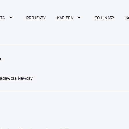
down
Toggle Dropdown
Toggle Dropdown
TA
PROJEKTY
KARIERA
CO U NAS?
K
y
Badawcza Nawozy