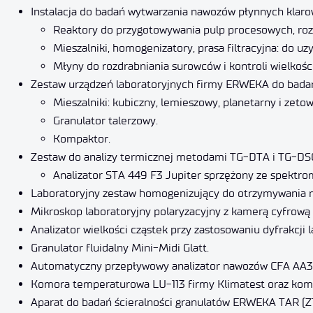
Instalacja do badań wytwarzania nawozów płynnych klaro
Reaktory do przygotowywania pulp procesowych, roz
Mieszalniki, homogenizatory, prasa filtracyjna: do u
Młyny do rozdrabniania surowców i kontroli wielkośc
Zestaw urządzeń laboratoryjnych firmy ERWEKA do badań 
Mieszalniki: kubiczny, lemieszowy, planetarny i zetow
Granulator talerzowy.
Kompaktor.
Zestaw do analizy termicznej metodami TG-DTA i TG-DS
Analizator STA 449 F3 Jupiter sprzężony ze spekt
Laboratoryjny zestaw homogenizujący do otrzymywania m
Mikroskop laboratoryjny polaryzacyjny z kamerą cyfrową
Analizator wielkości cząstek przy zastosowaniu dyfrakcji
Granulator fluidalny Mini-Midi Glatt.
Automatyczny przepływowy analizator nawozów CFA AA3 
Komora temperaturowa LU-113 firmy Klimatest oraz ko
Aparat do badań ścieralności granulatów ERWEKA TAR (