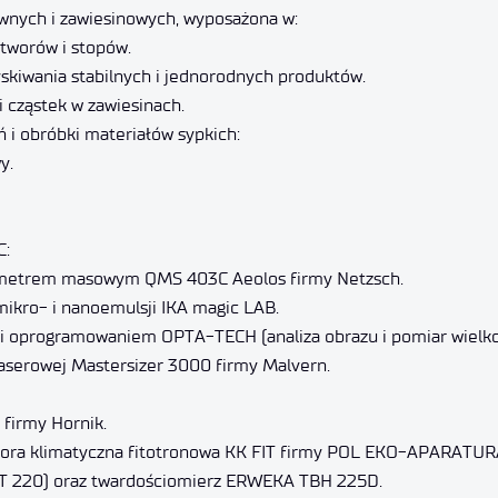
wnych i zawiesinowych, wyposażona w:
tworów i stopów.
zyskiwania stabilnych i jednorodnych produktów.
i cząstek w zawiesinach.
i obróbki materiałów sypkich:
y.
C:
rometrem masowym QMS 403C Aeolos firmy Netzsch.
ikro- i nanoemulsji IKA magic LAB.
 i oprogramowaniem OPTA-TECH (analiza obrazu i pomiar wielkoś
 laserowej Mastersizer 3000 firmy Malvern.
firmy Hornik.
mora klimatyczna fitotronowa KK FIT firmy POL EKO-APARATUR
ZT 220) oraz twardościomierz ERWEKA TBH 225D.