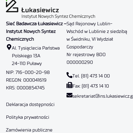
Sieć Badawcza Łukasiewicz –
Sąd Rejonowy Lublin-
Instytut Nowych Syntez
Wschód w Lublinie z siedzibą
Chemicznych
w Świdniku, VI Wydział
Gospodarczy
Al. Tysiąclecia Państwa
Nr rejestrowy BDO
Polskiego 13A
000000290
24-110 Puławy
NIP: 716-000-20-98
Tel. (81) 473 14 00
REGON: 000041619
Fax: (81) 473 14 10
KRS: 0000854745
sekretariat@ins.lukasiewicz.g
Deklaracja dostępności
Polityka prywatności
Zamówienia publiczne