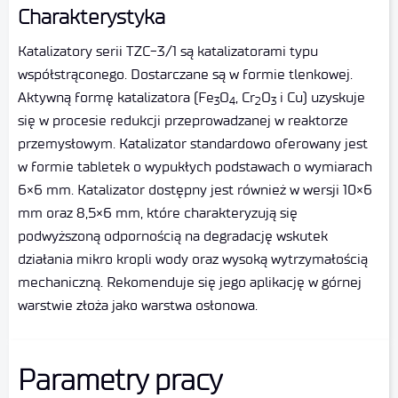
Charakterystyka
Katalizatory serii TZC-3/1 są katalizatorami typu
współstrąconego. Dostarczane są w formie tlenkowej.
Aktywną formę katalizatora (Fe
O
, Cr
O
i Cu) uzyskuje
3
4
2
3
się w procesie redukcji przeprowadzanej w reaktorze
przemysłowym. Katalizator standardowo oferowany jest
w formie tabletek o wypukłych podstawach o wymiarach
6×6 mm. Katalizator dostępny jest również w wersji 10×6
mm oraz 8,5×6 mm, które charakteryzują się
podwyższoną odpornością na degradację wskutek
działania mikro kropli wody oraz wysoką wytrzymałością
mechaniczną. Rekomenduje się jego aplikację w górnej
warstwie złoża jako warstwa osłonowa.
Parametry pracy