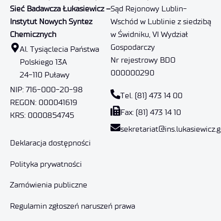
Sieć Badawcza Łukasiewicz –
Sąd Rejonowy Lublin-
Instytut Nowych Syntez
Wschód w Lublinie z siedzibą
Chemicznych
w Świdniku, VI Wydział
Gospodarczy
Al. Tysiąclecia Państwa
Nr rejestrowy BDO
Polskiego 13A
000000290
24-110 Puławy
NIP: 716-000-20-98
Tel. (81) 473 14 00
REGON: 000041619
Fax: (81) 473 14 10
KRS: 0000854745
sekretariat@ins.lukasiewicz.g
Deklaracja dostępności
Polityka prywatności
Zamówienia publiczne
Regulamin zgłoszeń naruszeń prawa