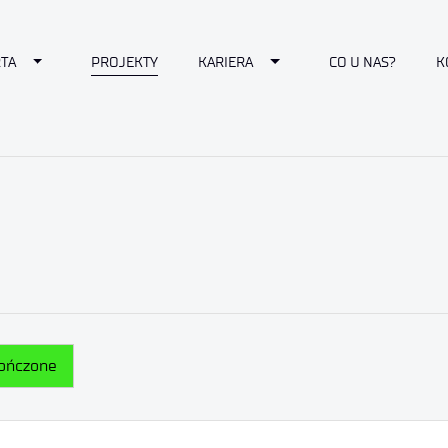
down
Toggle Dropdown
Toggle Dropdown
TA
PROJEKTY
KARIERA
CO U NAS?
K
kończone