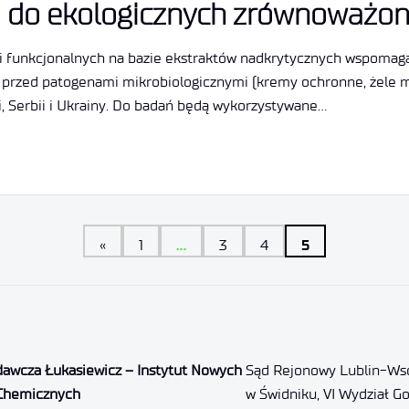
a do ekologicznych zrównoważo
i funkcjonalnych na bazie ekstraktów nadkrytycznych wspomaga
dzi przed patogenami mikrobiologicznymi (kremy ochronne, żele
, Serbii i Ukrainy. Do badań będą wykorzystywane…
…
5
«
1
3
4
dawcza Łukasiewicz – Instytut Nowych
Sąd Rejonowy Lublin-Wsc
Chemicznych
w Świdniku, VI Wydział G