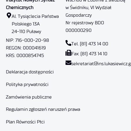
Chemicznych
w Świdniku, VI Wydział
Gospodarczy
Al. Tysiąclecia Państwa
Nr rejestrowy BDO
Polskiego 13A
000000290
24-110 Puławy
NIP: 716-000-20-98
Tel. (81) 473 14 00
REGON: 000041619
Fax: (81) 473 14 10
KRS: 0000854745
sekretariat@ins.lukasiewicz.g
Deklaracja dostępności
Polityka prywatności
Zamówienia publiczne
Regulamin zgłoszeń naruszeń prawa
Plan Równości Płci