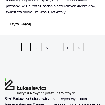
poznany. Wielokrotne badania naturalnych ekstraktów,
zwłaszcza mikro i mikroalg, wskazały…
Czytaj więcej
1
…
2
3
6
»
Sieć Badawcza Łukasiewicz –
Sąd Rejonowy Lublin-
Instytut Nowych Syntez
Wschód w Lublinie z siedzibą